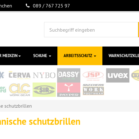
ünchen
089 / 767 725 97
R MEDIZIN
SCHUHE
ARBEITSSCHUTZ
WARNSCHUTZKL
e schutzbrillen
nische schutzbrillen