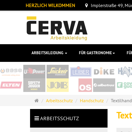
HERZLICH WILKOMMEN
Implerstraße 49, M
ARBEITSKLEIDUNG
FÜR GASTRONOMIE
FÜ
Startseite
Arbeitsschutz
Handschutz
Textilhan
Tex
ARBEITSSCHUTZ