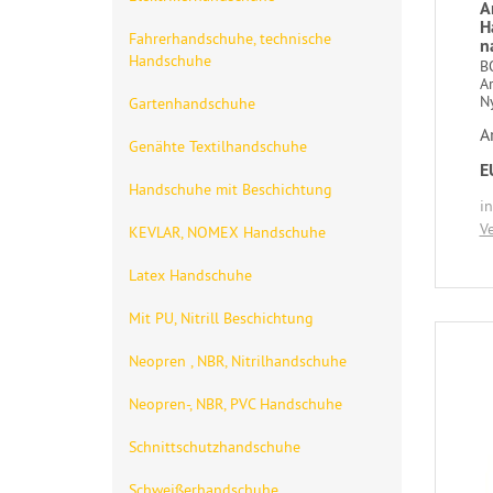
A
H
Fahrerhandschuhe, technische
n
Handschuhe
B
A
N
Gartenhandschuhe
A
Genähte Textilhandschuhe
E
Handschuhe mit Beschichtung
i
V
KEVLAR, NOMEX Handschuhe
Latex Handschuhe
Mit PU, Nitrill Beschichtung
Neopren , NBR, Nitrilhandschuhe
Neopren-, NBR, PVC Handschuhe
Schnittschutzhandschuhe
Schweißerhandschuhe