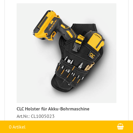
CLC Holster für Akku-Bohrmaschine
Art.Nr.: CL1005023
War
EUR 19,30
0 Artikel