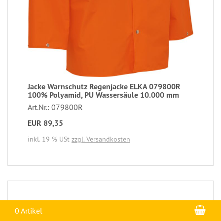
Jacke Warnschutz Regenjacke ELKA 079800R
100% Polyamid, PU Wassersäule 10.000 mm
Art.Nr.: 079800R
EUR 89,35
inkl. 19 % USt
zzgl. Versandkosten
War
0 Artikel