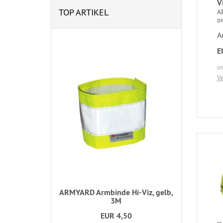
V
TOP ARTIKEL
A
o
A
E
i
V
ARMYARD Armbinde Hi-Viz, gelb,
3M
EUR 4,50