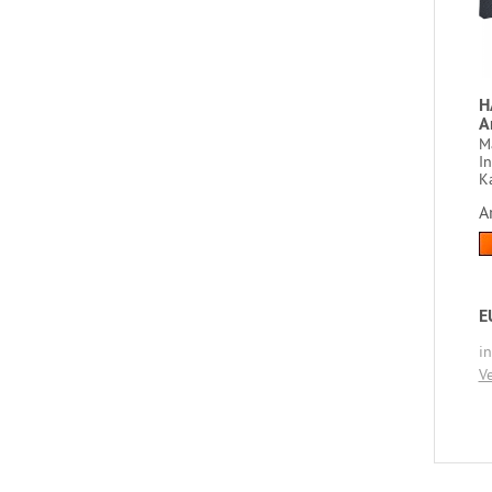
H
A
Ma
I
Ka
A
E
i
V