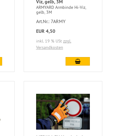
Viz, gelb, 3M
ARMYARD Armbinde Hi-Viz,
gelb, 3M
Art.Nr.: 7ARMY
EUR 4,50
inkl. 19 % USt
zzgl.
Versandkosten