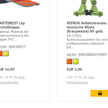
ARTEBEEST cap
REFROX Reflektierendes
nstoßkappe
elastische Weste
(Kreuzweste) HV gelb
terial: Material der
nnenverstärkung der
EN 13356
ppe: PVC...
Sichtschutzzubehör für nich
professionellen Gebrauch
rt.Nr.: 06030027
EN...
Art.Nr.: 9905000879999
UR 16,90
EUR 5,00
nkl. 19 % USt
zzgl.
inkl. 19 % USt
zzgl.
ersandkosten
Versandkosten