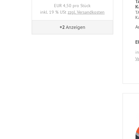
T
EUR 4,50 pro Stück
K
inkl. 19 % USt
zzgl. Versandkosten
T
K
A
+2
Anzeigen
E
i
V