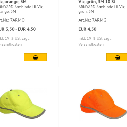
iz, orange, 3M
Viz, grün, 3M 10 St
RMYARD Armbinde Hi-Viz,
ARMYARD Armbinde Hi-Viz,
range, 3M
grün, 3M
rt.Nr.: 7ARMO
Art.Nr.: 7ARMG
UR 3,50 - EUR 4,50
EUR 4,50
nkl. 19 % USt
zzgl.
inkl. 19 % USt
zzgl.
ersandkosten
Versandkosten