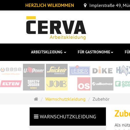
HERZLICH WILKOMMEN
Implerstraße 49, M
ARBEITSKLEIDUNG
FÜR GASTRONOMIE
FÜ
Startseite
Warnschutzkleidung
Zubehör
Zub
WARNSCHUTZKLEIDUNG
Als nüt