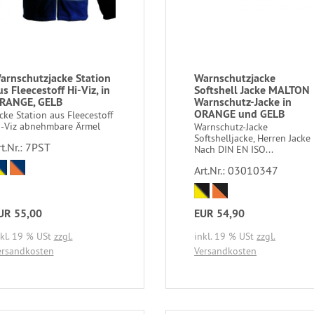
arnschutzjacke Station
Warnschutzjacke
us Fleecestoff Hi-Viz, in
Softshell Jacke MALTON
RANGE, GELB
Warnschutz-Jacke in
ORANGE und GELB
cke Station aus Fleecestoff
i-Viz abnehmbare Ärmel
Warnschutz-Jacke
Softshelljacke, Herren Jacke
rt.Nr.: 7PST
Nach DIN EN ISO...
Art.Nr.: 03010347
UR 55,00
EUR 54,90
nkl. 19 % USt
zzgl.
inkl. 19 % USt
zzgl.
ersandkosten
Versandkosten