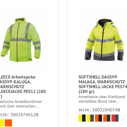
LEECE Arbeitsjacke
SOFTSHELL DASSY®
ASSY® KALUGA,
MALAGA, WARNSCHUTZ
ARNSCHUTZ
SOFTSHELL-JACKE PES7
LEECEJACKE PES12 (280
(280 gr)
r)
Ärmelweite über Klettband
verstellbar Bund über...
lastische Ärmelbündchen
nd über elastischen...
Art.Nr.: 3003294074B
rt.Nr.: 3002474012B