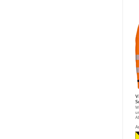
V
S
W
u
A
A