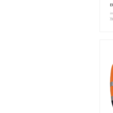
E
i
V