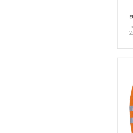
E
i
V