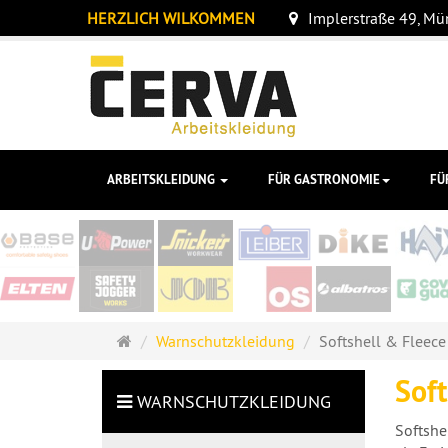
HERZLICH WILKOMMEN
Implerstraße 49, M
ARBEITSKLEIDUNG
FÜR GASTRONOMIE
FÜ
Startseite
Warnschutzkleidung
Softshell & Fleece
Soft
WARNSCHUTZKLEIDUNG
Softshe