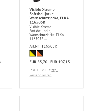
Visible Xtreme
Softshelljacke,
Warnschutzjacke, ELKA
116505R
Visible Xtreme
Softshelljacke,
Warnschutzjacke, ELKA
116505R ...
Art.Nr.: 116505R
8
EUR 85,70 - EUR 107,13
inkl. 19 % USt
zzgl.
Versandkosten