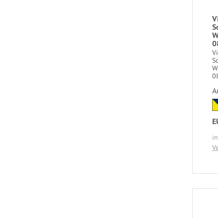
V
S
W
0
V
So
W
0
A
E
i
V