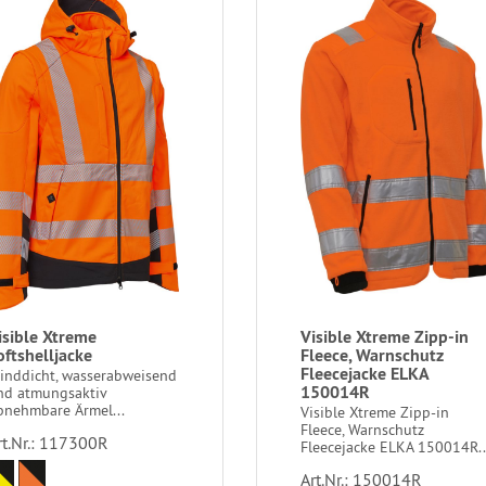
isible Xtreme
Visible Xtreme Zipp-in
oftshelljacke
Fleece, Warnschutz
Fleecejacke ELKA
inddicht, wasserabweisend
150014R
nd atmungsaktiv
bnehmbare Ärmel...
Visible Xtreme Zipp-in
Fleece, Warnschutz
rt.Nr.: 117300R
Fleecejacke ELKA 150014R..
Art.Nr.: 150014R