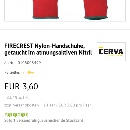
FIRECREST Nylon-Handschuhe,
getaucht im atmungsaktiven Nitril
0108008499
Art.Nr.:
CERVA
Hersteller:
EUR 3,60
inkl. 19 % USt
zzgl. Versandkosten
1 Paar / EUR 3,60 pro Paar
Sofort versandfähig, ausreichende Stückzahl