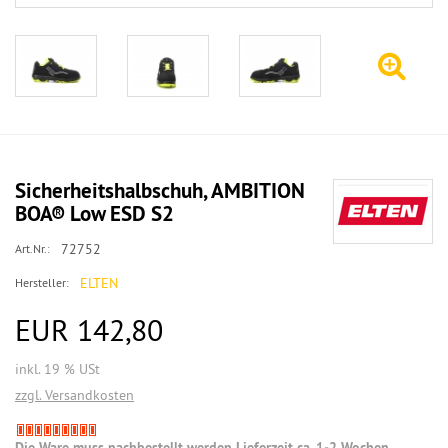
Sicherheitshalbschuh, AMBITION
BOA® Low ESD S2
72752
Art.Nr.:
ELTEN
Hersteller:
EUR 142,80
inkl. 19 % USt
zzgl. Versandkosten
Die Ware muss nachbestellt werden Lieferzeit ca. 1-2 Wochen