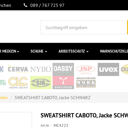
ünchen
089 / 767 725 97
R MEDIZIN
SCHUHE
ARBEITSSCHUTZ
WARNSCHUTZKL
mden
SWEATSHIRT CABOTO, Jacke SCHWARZ
SWEATSHIRT CABOTO, Jacke SCH
MC4223
Art.Nr.: