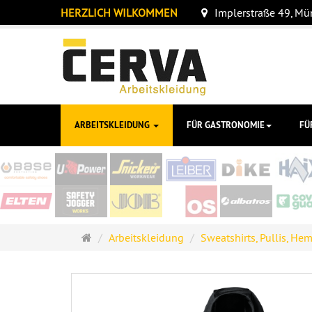
HERZLICH WILKOMMEN
Implerstraße 49, M
ARBEITSKLEIDUNG
FÜR GASTRONOMIE
FÜ
Startseite
Arbeitskleidung
Sweatshirts, Pullis, He